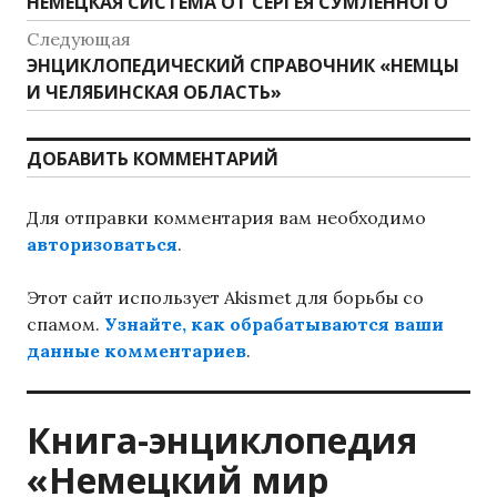
Предыдущая
НЕМЕЦКАЯ СИСТЕМА ОТ СЕРГЕЯ СУМЛЕННОГО
по
запись:
Следующая
записям
Следующая
ЭНЦИКЛОПЕДИЧЕСКИЙ СПРАВОЧНИК «НЕМЦЫ
запись:
И ЧЕЛЯБИНСКАЯ ОБЛАСТЬ»
ДОБАВИТЬ КОММЕНТАРИЙ
Для отправки комментария вам необходимо
авторизоваться
.
Этот сайт использует Akismet для борьбы со
спамом.
Узнайте, как обрабатываются ваши
данные комментариев
.
Книга-энциклопедия
«Немецкий мир