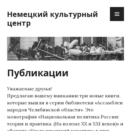
Перейти
ОС
к
Немецкий культурный
М
содержимому
центр
Публикации
Уважаемые друзья!
Предлагаю вашему вниманию три новые книги,
которые вышли в серии библиотеки «Ассамблеи
народов Челябинской области». Это
монография «Национальная политика России:
теория и практика. (На изломе ХХ и XXI веков)» и
сборник «Урала немецкий характер» в двух