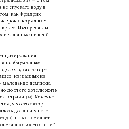
страницы 347 — о том,
не спускать воду в
 том, как Фридрих
мистров и кормящих
аскрыта. Интересны и
рассыпанные по всей
ает цитирования.
м и необдуманным
де того, где автор-
мцев, изгнанных из
ю, маленькие немчики,
 но до этого хотели жить
пол-страницы). Конечно,
тем, что его автор
вплоть до последнего
нда), но кто не знает
овека против его воли?