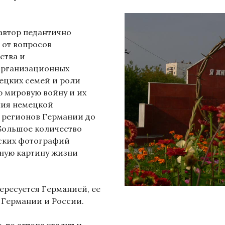
автор педантично
 от вопросов
ства и
организационных
ецких семей и роли
ю мировую войну и их
ния немецкой
й регионов Германии до
 Большое количество
рских фотографий
ную картину жизни
тересуется Германией, ее
 Германии и России.