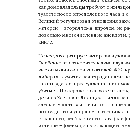
только доволен сносками, скажем, со 
как домовладельцы требуют с жильцов 
туалете после определенного часа и о
Великий регулировал отношения вах
матерей — вторая тема, впрочем, не р
довольно многочисленные анекдоты, 
книге.
Не все, что цитирует автор, заслужив
Особенно это относится к явно глупы
высказываниям пользователей ЖЖ, вро
либерал глумится над страданиями не
Чехии («да-да, преступление, понима
убитые в Пржерове, тоже хотели жить,
дети из Хатыни и Лидице» — и так на 
здесь глупость заявления отягощается 
потом долго и упорно его отстаивал, 
страшного, необратимого шага (расфре
интернет-флейма, засасывающего чел