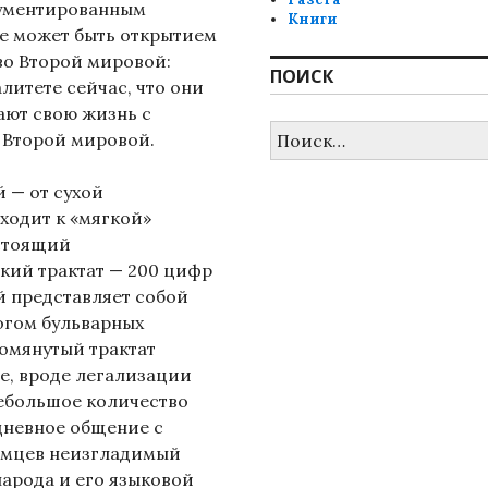
гументированным
Книги
е может быть открытием
во Второй мировой:
ПОИСК
алитете сейчас, что они
ают свою жизнь с
Найти:
 Второй мировой.
 — от сухой
ходит к «мягкой»
стоящий
ий трактат — 200 цифр
й представляет собой
логом бульварных
помянутый трактат
е, вроде легализации
небольшое количество
дневное общение с
емцев неизгладимый
народа и его языковой