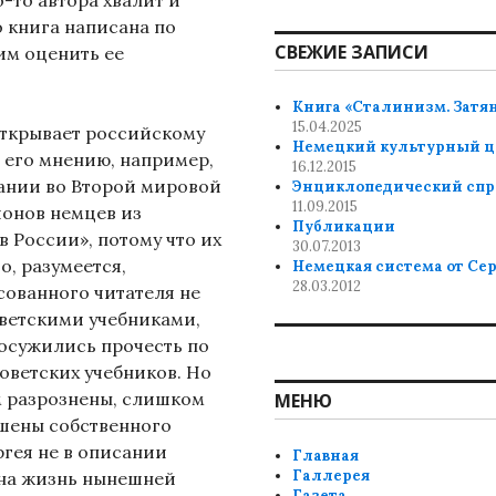
о-то автора хвалит и
то книга написана по
СВЕЖИЕ ЗАПИСИ
мим оценить ее
Книга «Сталинизм. Затя
15.04.2025
открывает российскому
Немецкий культурный ц
 его мнению, например,
16.12.2015
ании во Второй мировой
Энциклопедический спр
11.09.2015
онов немцев из
Публикации
 России», потому что их
30.07.2013
о, разумеется,
Немецкая система от Се
28.03.2012
сованного читателя не
оветскими учебниками,
удосужились прочесть по
советских учебников. Но
 разрознены, слишком
МЕНЮ
шены собственного
ргея не в описании
Главная
Галлерея
и на жизнь нынешней
Газета