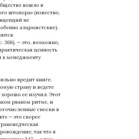
общество вошло в
го штопора» (известно,
онцепций не
обенно алармистские).
яются
368), — это, возможно,
 практическая ценность
и к менеджменту
сильно вредит книге.
комую страну и ведете
 хорошо ее изучил. Этот
таком рваном ритме, и
ногочисленные сноски в
кт» — это скорее
Страноведческая
овождение, так что я