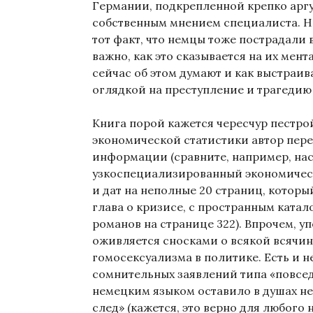
Германии, подкрепленной крепко ар
собственным мнением специалиста. Н
тот факт, что немцы тоже пострадали 
важно, как это сказывается на их мент
сейчас об этом думают и как выстраив
оглядкой на преступление и трагедию
Книга порой кажется чересчур пестрой
экономической статистики автор пере
информации (сравните, например, на
узкоспециализированный экономическ
и дат на неполные 20 страниц, которы
глава о кризисе, с пространным ката
романов на странице 322). Впрочем, у
оживляется сносками о всякой всячин
гомосексуализма в политике. Есть и 
сомнительных заявлений типа «повсе
немецким языком оставило в душах н
след» (кажется, это верно для любого 