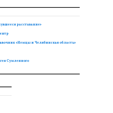
нувшееся расставание»
ентр
авочник «Немцы и Челябинская область»
ргея Сумленного