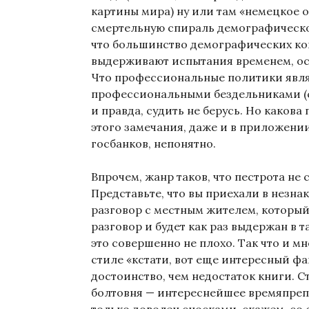
картины мира) ну или там «немецкое 
смертельную спираль демографическо
что большинство демографических к
выдерживают испытания временем, ос
Что профессиональные политики явл
профессиональными бездельниками (с. 
и правда, судить не берусь. Но какова
этого замечания, даже и в приложени
госбанков, непонятно.
Впрочем, жанр таков, что пестрота не 
Представьте, что вы приехали в незна
разговор с местным жителем, который
разговор и будет как раз выдержан в 
это совершенно не плохо. Так что и м
стиле «кстати, вот еще интересный фа
достоинство, чем недостаток книги. 
болтовня — интереснейшее времяпрепр