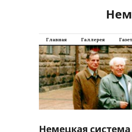
Перейти
Нем
к
содержимому
Главная
Галлерея
Газе
Немецкая система 