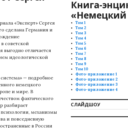
Книга-энци
«Немецкий 
рнала «Эксперт» Сергея
Том 1
Том 2
го сделана Германия и
Том 3
рождение
Том 4
 в советской
Том 5
Том 6
я выгодно отличается
Том 7
вием идеологической
Том 8
Том 9
Том 10
Фото-приложение 1
 система» — подробное
Фото-приложение 2
енного немецкого
Фото-приложение 3
Фото-приложение 4
ропе и мире. В
ичеством фактического
СЛАЙДШОУ
р разбирает
 психологии, механизмы
ва и повседневную
ространенные в России