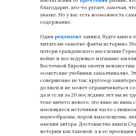
Впечатления от
прочтения
разные: кт
благодарит, кто-то ругает, замечая, ч
указке. Но у вас есть возможность са
содержание.
Один
рецензент
заявил, будто книга 
читателю «многие факты истории». По
потери гражданского населения Герм
войне и последующее изгнание милли
Восточной Европы «почти неизвестны в
«советские учебники замалчивали». Эт
совершенно не так: кругозор заинтере
должен и не может ограничиваться с
да и если за 20 последних лет вы не 
теме ничего нового, это явно не вина 
имеющиеся источники часто слишком
наукообразны, порой выхолощены, ли
мнения автора. Достоинство книги Се
истории как таковой, а в ее проекци