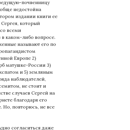
еведущую-почвенницу
ообще недостойна
 втором издании книги ее
 Сергея, который
 со всеми
 в каком-либо вопросе.
женные называют его по
пропагандистом
нной Европе 2)
рб матушке-России 3)
кспатом и 5) земляным
ряда наблюдателей,
семитом, не стоит и
нстве случаев Сергей на
рнете благодаря его
 Но, повторюсь, не все
рудно согласиться даже