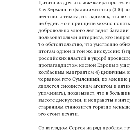
Цитата из другого жж-юзера про тел
Еву Херманн и фаллоимитатор (336) в
печатного текста, и я надеюсь, что во
не будет. Но в принципе можно понять
добровольно много лет ведет баталии
пользователями интернета, кто неправ
То обстоятельство, что умственно оби
итогам одной и той же дискуссии: 1) 
российских властей в ущерб просвеще
пропагандистом косной Европы в уще
колбасным эмигрантом 4) циничным э
червяком (что Сумленный, по мнению 
является сионистским агентом и анти
упоминать), показывает, что в больши
высоте дискуссии, и неправоты в инте
стараниям становится гораздо меньше.
это стоит печати.
Со взглядом Сергея на ряд проблем т