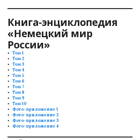
по
записям
Книга-энциклопедия
«Немецкий мир
России»
Том 1
Том 2
Том 3
Том 4
Том 5
Том 6
Том 7
Том 8
Том 9
Том 10
Фото-приложение 1
Фото-приложение 2
Фото-приложение 3
Фото-приложение 4