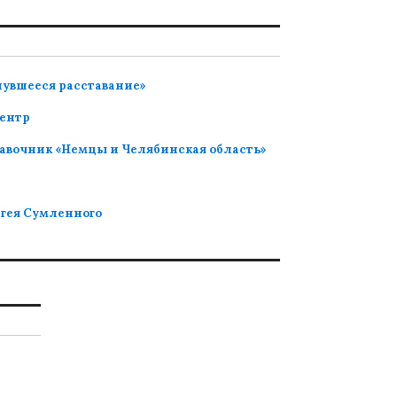
нувшееся расставание»
ентр
авочник «Немцы и Челябинская область»
ргея Сумленного