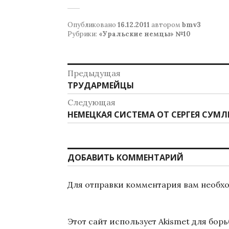
Опубликовано
16.12.2011
автором
bmv3
Рубрики:
«Уральские немцы» №10
Навигация
Предыдущая
Предыдущая
ТРУДАРМЕЙЦЫ
по
запись:
Следующая
записям
Следующая
НЕМЕЦКАЯ СИСТЕМА ОТ СЕРГЕЯ СУМ
запись:
ДОБАВИТЬ КОММЕНТАРИЙ
Для отправки комментария вам необ
Этот сайт использует Akismet для бор