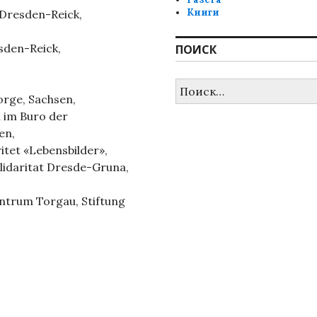
Книги
Dresden-Reick,
esden-Reick,
ПОИСК
Найти:
orge, Sachsen,
 im Buro der
en,
itet «Lebensbilder»,
olidaritat Dresde-Gruna,
trum Torgau, Stiftung