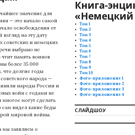
Книга-энци
«Немецкий 
личайшее значение для
иян — это начало самой
Том 1
ачало освобождения от
Том 2
взгляд на эту дату
Том 3
Том 4
х советских и немецких
Том 5
речи выбрано не
Том 6
о чтит память воинов
Том 7
Том 8
ны более 35 000
Том 9
, что долгие годы
Том 10
 советского народа —
Фото-приложение 1
Фото-приложение 2
диняли народы России и
Фото-приложение 3
овых войн с годами не
Фото-приложение 4
 многое могут сделать
о сам видел какие беды
СЛАЙДШОУ
орой мировой войны.
 мы заявляем о