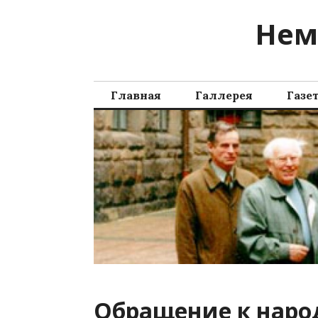
Перейти
Нем
к
содержимому
Главная
Галлерея
Газе
Обращение к наро