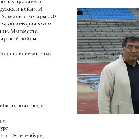
ровых проблем и
ружия и войн». И
 Германии, которые 70
яем об историческом
нии. Мы вместе
мировой войны.
установление мирных
бших воинов», г.
рг,
ург,
 г. С-Петербург,