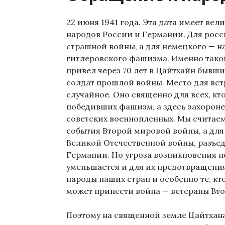
22 июня 1941 года. Эта дата имеет ве
народов России и Германии. Для росс
страшной войны, а для немецкого — н
гитлеровского фашизма. Именно такой 
привел через 70 лет в Цайтхайн бывши
солдат прошлой войны. Место для вст
случайное. Оно священно для всех, кт
победивших фашизм, а здесь захороне
советских военнопленных. Мы считаем
события Второй мировой войны, а для
Великой Отечественной войны, разъе
Германии. Но угроза возникновения н
уменьшается и для их предотвращения
народы наших стран и особенно те, кт
может принести война — ветераны Вт
Поэтому на священной земле Цайтхана