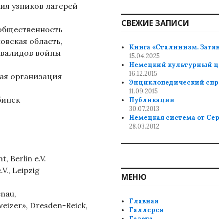
ия узников лагерей
СВЕЖИЕ ЗАПИСИ
 общественность
овская область,
Книга «Сталинизм. Затя
валидов войны
15.04.2025
Немецкий культурный ц
16.12.2015
ая организация
Энциклопедический спр
11.09.2015
бинск
Публикации
30.07.2013
Немецкая система от Се
28.03.2012
, Berlin e.V.
V., Leipzig
МЕНЮ
enau,
Главная
weizer», Dresden-Reick,
Галлерея
Газета