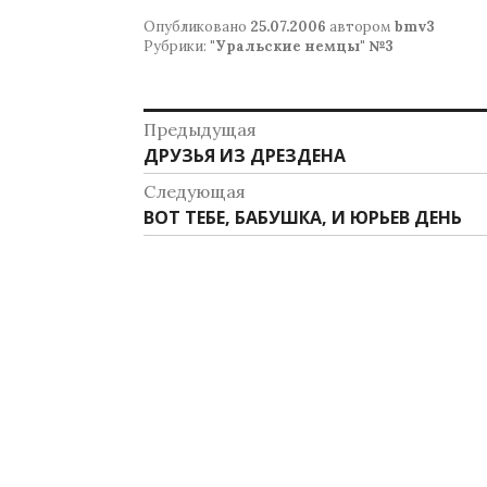
Опубликовано
25.07.2006
автором
bmv3
Рубрики:
"Уральские немцы" №3
Навигация
Предыдущая
Предыдущая
ДРУЗЬЯ ИЗ ДРЕЗДЕНА
по
запись:
Следующая
записям
Следующая
ВОТ ТЕБЕ, БАБУШКА, И ЮРЬЕВ ДЕНЬ
запись: