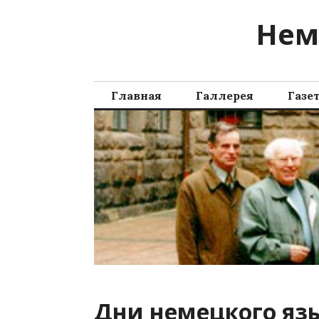
Перейти
Нем
к
содержимому
Главная
Галлерея
Газе
Дни немецкого яз