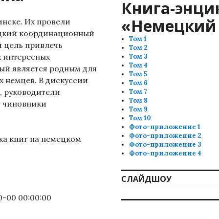
Книга-энци
«Немецкий 
нске. Их провели
ецкий координационный
Том 1
й цель привлечь
Том 2
х интересных
Том 3
Том 4
рый является родным для
Том 5
х немцев. В дискуссии
Том 6
л, руководители
Том 7
Том 8
, чиновники
Том 9
Том 10
Фото-приложение 1
Фото-приложение 2
ка книг на немецком
Фото-приложение 3
Фото-приложение 4
СЛАЙДШОУ
-00-00 00:00:00