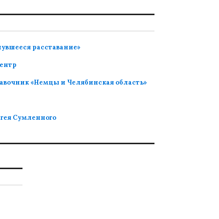
нувшееся расставание»
ентр
авочник «Немцы и Челябинская область»
ргея Сумленного