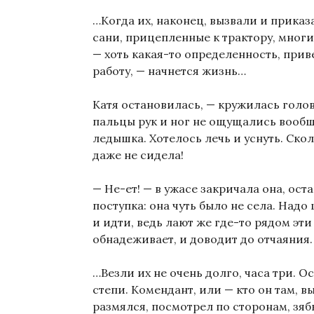
…Когда их, наконец, вызвали и приказ
сани, прицепленные к трактору, мног
— хоть какая-то определенность, приве
работу, — начнется жизнь…
Катя остановилась, — кружилась голо
пальцы рук и ног не ощущались вообще
ледышка. Хотелось лечь и уснуть. Скол
даже не сидела!
— Не-ет! — в ужасе закричала она, ост
поступка: она чуть было не села. Надо
и идти, ведь лают же где-то рядом эти
обнадеживает, и доводит до отчаяния.
…Везли их не очень долго, часа три. 
степи. Комендант, или — кто он там, в
размялся, посмотрел по сторонам, зяб