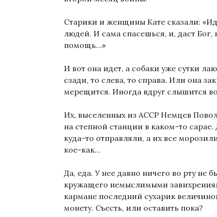
Старики и женщины Кате сказали: «Ид
людей. И сама спасешься, и, даст Бог
помощь…»
И вот она идет, а собаки уже сутки лаю
сзади, то слева, то справа. Или она за
мерещится. Иногда вдруг слышится во
Их, выселенных из АССР Немцев Пово
на степной станции в каком-то сарае.
куда-то отправляли, а их все морозил
кое-как…
Да, еда. У нее давно ничего во рту не б
кружащего немыслимыми завихрениям
кармане последний сухарик величино
монету. Съесть, или оставить пока?