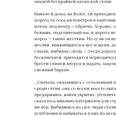
зимней бескрайней казахской степи.
Бывало и дома, на Волге, ей приходил
морозу за семь километров в кантонны
потом, под вечер — обратно. Хорошо, е
бежишь, подгоняемый им, и дорога не 
мороз — таким жестким. Но если он не
иголки, впивающиеся в нос и щеки, д
глазам, выбивая слезы, — тогда дорог
бесконечной, приходится периодическ
брести спиной вперед и падать, заце
снежный бархан.
…Сначала, оказавшись с остальными 
среди степи, она со всеми вместе пыт
предпринять, найти укрытие, утеплить
оказалось никаких материалов для стр
ни нор. Выбившись из сил, люди стал
углубления и набиваться в них по нес