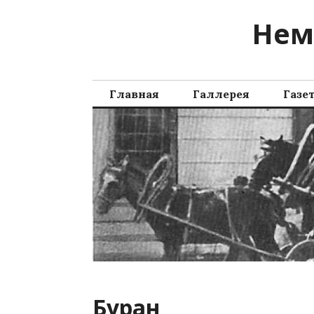
Перейти
Нем
к
содержимому
Главная
Галлерея
Газе
Буран