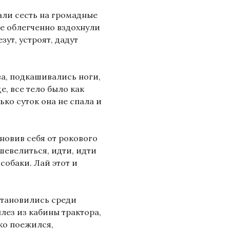
али сесть на громадные
ие облегченно вздохнули
зут, устроят, дадут
ва, подкашивались ноги,
, все тело было как
ько суток она не спала и
ановив себя от рокового
 шевелиться, идти, идти
 собаки. Лай этот и
Остановились среди
ылез из кабины трактора,
ко поежился,