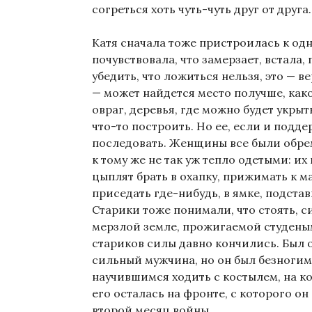
согреться хоть чуть-чуть друг от друга.
Катя сначала тоже пристроилась к одн
почувствовала, что замерзает, встала,
убедить, что ложиться нельзя, это — в
— может найдется место получше, как
овраг, деревья, где можно будет укрыть
что-то построить. Но ее, если и подде
последовать. Женщины все были обр
к тому же не так уж тепло одетыми: их
цыплят брать в охапку, прижимать к м
приседать где-нибудь, в ямке, подстав
Старики тоже понимали, что стоять, с
мерзлой земле, прожигаемой студеным
стариков силы давно кончились. Был 
сильный мужчина, но он был безногим
научившимся ходить с костылем, на к
его осталась на фронте, с которого о
второй месяц войны.