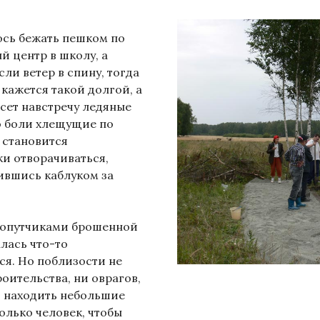
ось бежать пешком по
й центр в школу, а
сли ветер в спину, тогда
кажется такой долгой, а
сет навстречу ледяные
о боли хлещущие по
а становится
и отворачиваться,
пившись каблуком за
попутчиками брошенной
алась что-то
ся. Но поблизости не
оительства, ни оврагов,
и находить небольшие
колько человек, чтобы