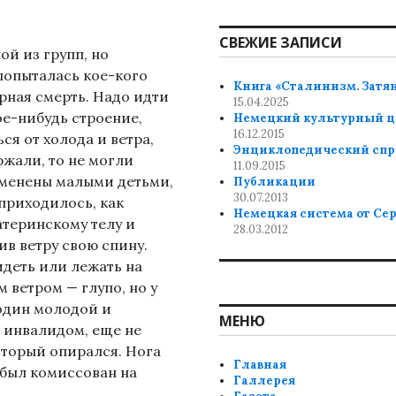
СВЕЖИЕ ЗАПИСИ
ой из групп, но
 попыталась кое-кого
Книга «Сталинизм. Затя
ерная смерть. Надо идти
15.04.2025
ое-нибудь строение,
Немецкий культурный ц
16.12.2015
ся от холода и ветра,
Энциклопедический спр
ржали, то не могли
11.09.2015
еменены малыми детьми,
Публикации
30.07.2013
 приходилось, как
Немецкая система от Се
атеринскому телу и
28.03.2012
ив ветру свою спину.
идеть или лежать на
 ветром — глупо, но у
один молодой и
МЕНЮ
 инвалидом, еще не
оторый опирался. Нога
Главная
н был комиссован на
Галлерея