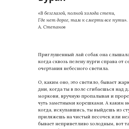
«В безглазой, полной холода степи,
Где нет дорог, там к смерти все пути».
А. Степанов
Приглушенный лай собак она слышала 
когда сквозь пелену пурги справа от с
очертания небесного светила.
О, каким оно, это светило, бывает жа
дни, когда ты в поле сгибаешься над
моркови, вручную пропалывая и прор
чуть заметными корешками. А каким н
когда, искупавшись, ты выйдешь из ст
приляжешь на чистый песочек или неж
бывает неприветливо холодным, вот та