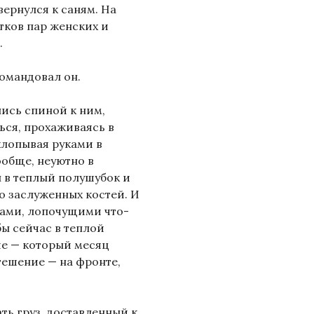
ернулся к саням. На
тков пар женских и
.
командовал он.
лись спиной к ним,
ься, прохаживаясь в
хлопывая руками в
ообще, неуютно в
ы в теплый полушубок и
до заслуженных костей. И
ками, лопочущими что-
бы сейчас в теплой
ие — который месяц
тешение — на фронте,
ать груз, доставленный к