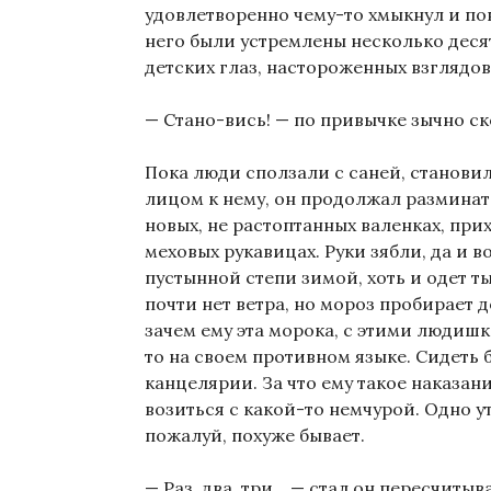
удовлетворенно чему-то хмыкнул и пов
него были устремлены несколько деся
детских глаз, настороженных взглядов
— Стано-вись! — по привычке зычно с
Пока люди сползали с саней, станови
лицом к нему, он продолжал разминат
новых, не растоптанных валенках, при
меховых рукавицах. Руки зябли, да и в
пустынной степи зимой, хоть и одет т
почти нет ветра, но мороз пробирает 
зачем ему эта морока, с этими людиш
то на своем противном языке. Сидеть 
канцелярии. За что ему такое наказан
возиться с какой-то немчурой. Одно у
пожалуй, похуже бывает.
— Раз, два, три… — стал он пересчитыв