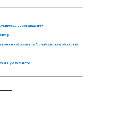
нувшееся расставание»
ентр
авочник «Немцы и Челябинская область»
ргея Сумленного