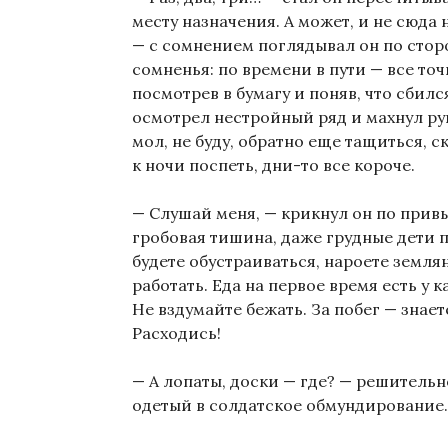
месту назначения. А может, и не сюда 
— с сомнением поглядывал он по стор
сомненья: по времени в пути — все точ
посмотрев в бумагу и поняв, что сбился
осмотрел нестройный ряд и махнул ру
мол, не буду, обратно еще тащиться, с
к ночи поспеть, дни-то все короче.
— Слушай меня, — крикнул он по привыч
гробовая тишина, даже грудные дети 
будете обустраиваться, нароете землян
работать. Еда на первое время есть у к
Не вздумайте бежать. За побег — знаете,
Расходись!
— А лопаты, доски — где? — решитель
одетый в солдатское обмундирование.