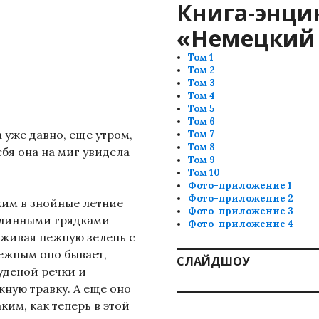
Книга-энци
«Немецкий 
Том 1
Том 2
Том 3
Том 4
Том 5
Том 6
уже давно, еще утром,
Том 7
Том 8
ебя она на миг увидела
Том 9
Том 10
Фото-приложение 1
Фото-приложение 2
рким в знойные летние
Фото-приложение 3
 длинными грядками
Фото-приложение 4
еживая нежную зелень с
ежным оно бывает,
СЛАЙДШОУ
уденой речки и
ную травку. А еще оно
ким, как теперь в этой