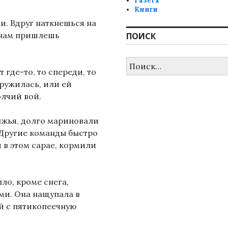
Газета
Книги
и. Вдруг наткнешься на
, нам пришлешь
ПОИСК
Найти:
т где-то, то спереди, то
кружилась, или ей
лчий вой.
лжья, долго мариновали
 Другие команды быстро
и в этом сарае, кормили
ыло, кроме снега,
и. Она нащупала в
й с пятикопеечную