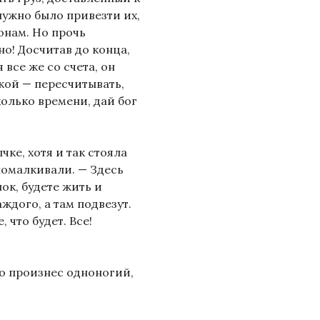
нужно было привезти их,
онам. Но прочь
но! Досчитав до конца,
 все же со счета, он
кой — пересчитывать,
колько времени, дай бог
ке, хотя и так стояла
помалкивали. — Здесь
ок, будете жить и
аждого, а там подвезут.
 что будет. Все!
но произнес одноногий,