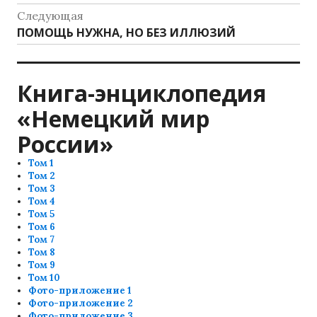
по
запись:
Следующая
записям
Следующая
ПОМОЩЬ НУЖНА, НО БЕЗ ИЛЛЮЗИЙ
запись:
Книга-энциклопедия
«Немецкий мир
России»
Том 1
Том 2
Том 3
Том 4
Том 5
Том 6
Том 7
Том 8
Том 9
Том 10
Фото-приложение 1
Фото-приложение 2
Фото-приложение 3