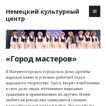
Перейти
ОС
к
Немецкий культурный
М
содержимому
центр
«Город мастеров»
В Магнитогорском городском Доме дружбы
народов давно и успешно работает отдел
народного творчества. Здесь творят влюбленные
в свое дело люди, изучающие народные
традиции и прививающие их другим. Наши
любители рукоделия занимаются самыми
разнообразными видами работ. Это резьба по