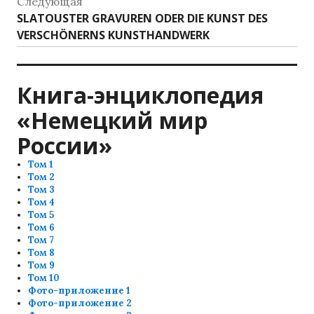
Следующая
Следующая
SLATOUSTER GRAVUREN ODER DIE KUNST DES
запись:
VERSCHÖNERNS KUNSTHANDWERK
Книга-энциклопедия
«Немецкий мир
России»
Том 1
Том 2
Том 3
Том 4
Том 5
Том 6
Том 7
Том 8
Том 9
Том 10
Фото-приложение 1
Фото-приложение 2